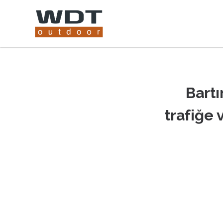
Bartı
trafiğe 