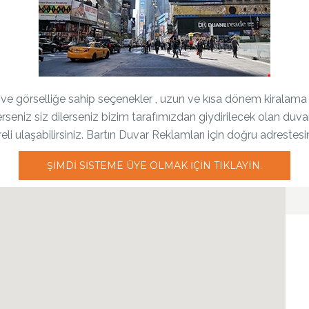
ğe ve görselliğe sahip seçenekler , uzun ve kısa dönem kiral
ilerseniz siz dilerseniz bizim tarafımızdan giydirilecek olan du
reli ulaşabilirsiniz. Bartın Duvar Reklamları için doğru adrestesin
ŞIMDI SISTEME ÜYE OLMAK IÇIN TIKLAYIN.