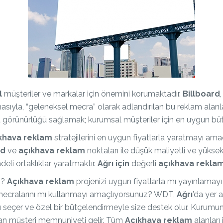
l
müşteriler ve markalar için önemini korumaktadır.
Billboard
sıyla, “geleneksel mecra” olarak adlandırılan bu reklam alanlar
a görünürlüğü sağlamak; kurumsal müşteriler için en uygun bü
khava reklam
stratejilerini en uygun fiyatlarla yaratmayı ama
rd
ve
açıkhava reklam
noktaları ile düşük maliyetli ve yüksek
adeli ortaklıklar yaratmaktır.
Ağrı için
değerli
açıkhava
rekla
z?
Açıkhava reklam
projenizi uygun fiyatlarla mı yayınlamay
ecralarını mı kullanmayı amaçlıyorsunuz? WDT,
Ağrı
’da yer 
ı seçer ve özel bir bütçelendirmeyle size destek olur. Kurumu
ndan müşteri memnuniyeti gelir. Tüm
Açıkhava reklam
alanları 