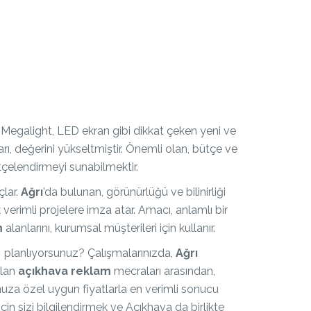
, Megalight, LED ekran gibi dikkat çeken yeni ve
ı, değerini yükseltmiştir. Önemli olan, bütçe ve
tçelendirmeyi sunabilmektir.
çlar.
Ağrı
’da bulunan, görünürlüğü ve bilinirliği
 verimli projelere imza atar. Amacı, anlamlı bir
m
alanlarını, kurumsal müşterileri için kullanır.
ı planlıyorsunuz? Çalışmalarınızda,
Ağrı
alan
açıkhava reklam
mecraları arasından,
nuza özel uygun fiyatlarla en verimli sonucu
için sizi bilgilendirmek ve Açıkhava da birlikte