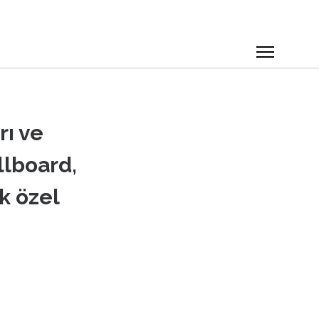
rı ve
llboard,
k özel