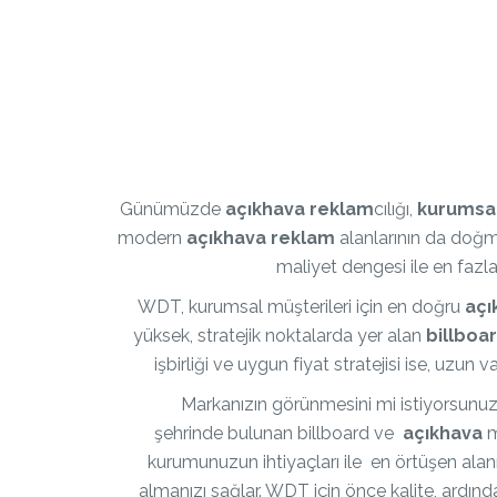
Günümüzde
açıkhava reklam
cılığı,
kurumsa
modern
açıkhava reklam
alanlarının da doğma
maliyet dengesi ile en fazl
WDT, kurumsal müşterileri için en doğru
açı
yüksek, stratejik noktalarda yer alan
billboa
işbirliği ve uygun fiyat stratejisi ise, uzun v
Markanızın görünmesini mi istiyorsunu
şehrinde bulunan billboard ve
açıkhava
m
kurumunuzun ihtiyaçları ile en örtüşen alan
almanızı sağlar. WDT için önce kalite, ardı