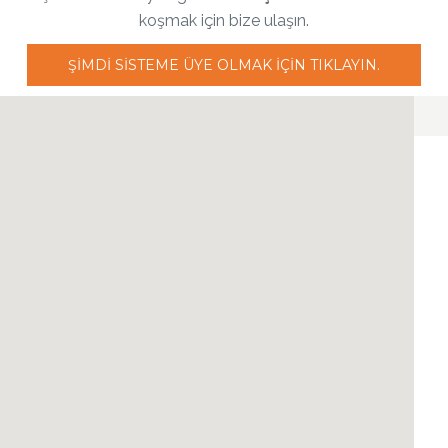
koşmak için bize ulaşın.
ŞIMDI SISTEME ÜYE OLMAK IÇIN TIKLAYIN.