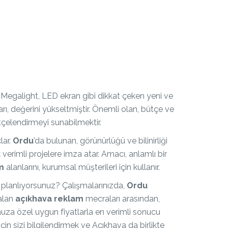
, Megalight, LED ekran gibi dikkat çeken yeni ve
ı, değerini yükseltmiştir. Önemli olan, bütçe ve
tçelendirmeyi sunabilmektir.
lar.
Ordu
’da bulunan, görünürlüğü ve bilinirliği
 verimli projelere imza atar. Amacı, anlamlı bir
m
alanlarını, kurumsal müşterileri için kullanır.
 planlıyorsunuz? Çalışmalarınızda,
Ordu
 alan
açıkhava reklam
mecraları arasından,
nuza özel uygun fiyatlarla en verimli sonucu
için sizi bilgilendirmek ve Açıkhava da birlikte