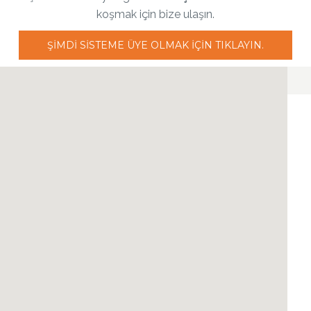
koşmak için bize ulaşın.
ŞIMDI SISTEME ÜYE OLMAK IÇIN TIKLAYIN.