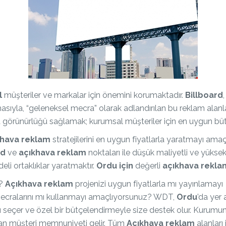
l
müşteriler ve markalar için önemini korumaktadır.
Billboard
sıyla, “geleneksel mecra” olarak adlandırılan bu reklam alanlar
a görünürlüğü sağlamak; kurumsal müşteriler için en uygun bü
khava reklam
stratejilerini en uygun fiyatlarla yaratmayı amaç
rd
ve
açıkhava reklam
noktaları ile düşük maliyetli ve yüksek
adeli ortaklıklar yaratmaktır.
Ordu için
değerli
açıkhava
rekla
z?
Açıkhava reklam
projenizi uygun fiyatlarla mı yayınlamayı
cralarını mı kullanmayı amaçlıyorsunuz? WDT,
Ordu
’da yer
ı seçer ve özel bir bütçelendirmeyle size destek olur. Kurumu
ndan müşteri memnuniyeti gelir. Tüm
Açıkhava reklam
alanları 