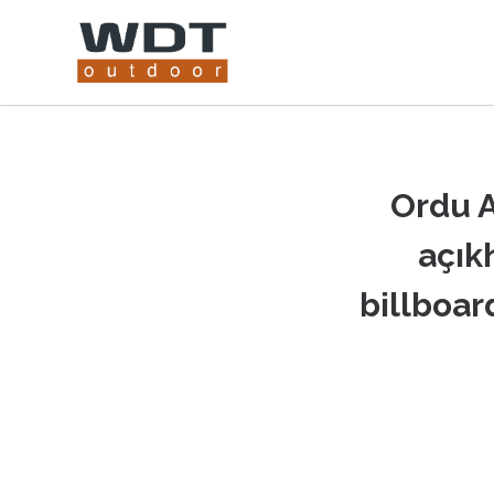
Ordu A
açık
billboar