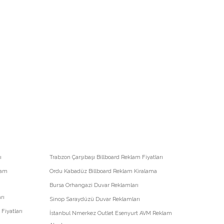
ı
Trabzon Çarşıbaşı Billboard Reklam Fiyatları
lam
Ordu Kabadüz Billboard Reklam Kiralama
Bursa Orhangazi Duvar Reklamları
rı
Sinop Saraydüzü Duvar Reklamları
Fiyatları
İstanbul Nmerkez Outlet Esenyurt AVM Reklam