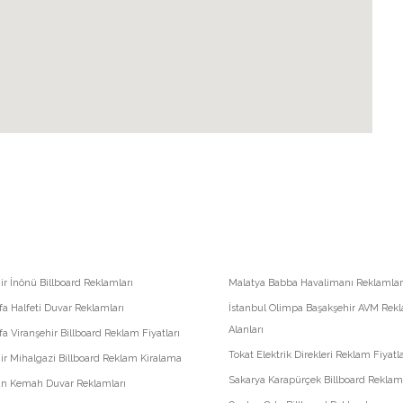
ir İnönü Billboard Reklamları
Malatya Babba Havalimanı Reklamlar
fa Halfeti Duvar Reklamları
İstanbul Olimpa Başakşehir AVM Rek
Alanları
fa Viranşehir Billboard Reklam Fiyatları
Tokat Elektrik Direkleri Reklam Fiyatla
ir Mihalgazi Billboard Reklam Kiralama
Sakarya Karapürçek Billboard Reklam 
an Kemah Duvar Reklamları