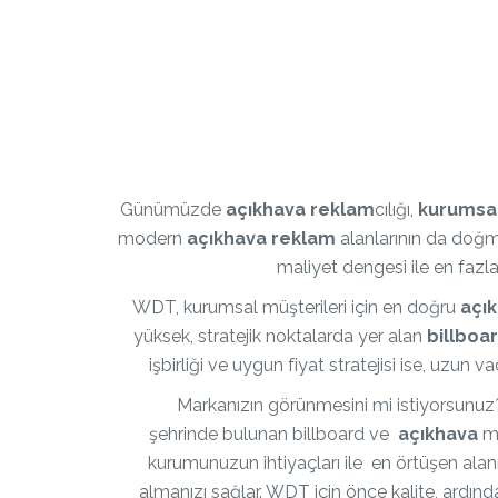
Günümüzde
açıkhava reklam
cılığı,
kurumsa
modern
açıkhava reklam
alanlarının da doğma
maliyet dengesi ile en fazl
WDT, kurumsal müşterileri için en doğru
açı
yüksek, stratejik noktalarda yer alan
billboa
işbirliği ve uygun fiyat stratejisi ise, uzun v
Markanızın görünmesini mi istiyorsunu
şehrinde bulunan billboard ve
açıkhava
me
kurumunuzun ihtiyaçları ile en örtüşen alan
almanızı sağlar. WDT için önce kalite, ardı