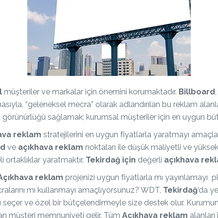
l
müşteriler ve markalar için önemini korumaktadır.
Billboard
sıyla, “geleneksel mecra” olarak adlandırılan bu reklam alanlar
a görünürlüğü sağlamak; kurumsal müşteriler için en uygun bü
ava reklam
stratejilerini en uygun fiyatlarla yaratmayı amaçla
rd
ve
açıkhava reklam
noktaları ile düşük maliyetli ve yüksek
li ortaklıklar yaratmaktır.
Tekirdağ için
değerli
açıkhava
rek
Açıkhava reklam
projenizi uygun fiyatlarla mı yayınlamayı p
alarını mı kullanmayı amaçlıyorsunuz? WDT,
Tekirdağ
’da y
ı seçer ve özel bir bütçelendirmeyle size destek olur. Kurumu
ndan müşteri memnuniyeti gelir. Tüm
Açıkhava reklam
alanları 