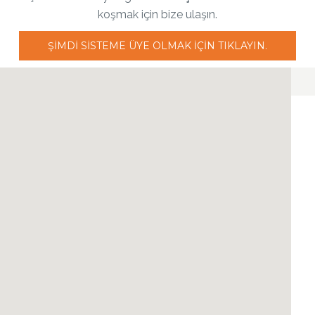
koşmak için bize ulaşın.
ŞIMDI SISTEME ÜYE OLMAK IÇIN TIKLAYIN.