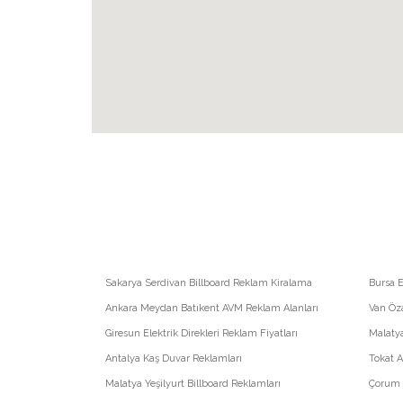
Sakarya Serdivan Billboard Reklam Kiralama
Bursa E
Ankara Meydan Batıkent AVM Reklam Alanları
Van Öza
Giresun Elektrik Direkleri Reklam Fiyatları
Malatya
Antalya Kaş Duvar Reklamları
Tokat A
Malatya Yeşilyurt Billboard Reklamları
Çorum A