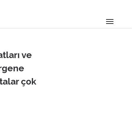
tları ve
Ergene
talar çok