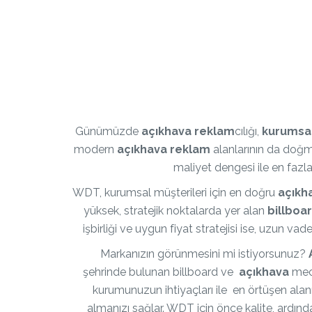
Günümüzde
açıkhava reklam
cılığı,
kurumsa
modern
açıkhava reklam
alanlarının da doğma
maliyet dengesi ile en fazl
WDT, kurumsal müşterileri için en doğru
açıkh
yüksek, stratejik noktalarda yer alan
billboa
işbirliği ve uygun fiyat stratejisi ise, uzun vade
Markanızın görünmesini mi istiyorsunuz?
şehrinde bulunan billboard ve
açıkhava
mecr
kurumunuzun ihtiyaçları ile en örtüşen alan
almanızı sağlar. WDT için önce kalite, ardı