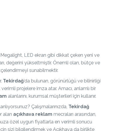
, Megalight, LED ekran gibi dikkat çeken yeni ve
ı, değerini yükseltmiştir. Önemli olan, bütçe ve
tçelendirmeyi sunabilmektir.
r.
Tekirdağ
’da bulunan, görünürlüğü ve bilinirliği
 verimli projelere imza atar. Amacı, anlamlı bir
lam
alanlarını, kurumsal müşterileri için kullanır.
lanlıyorsunuz? Çalışmalarınızda,
Tekirdağ
er alan
açıkhava reklam
mecraları arasından,
nuza özel uygun fiyatlarla en verimli sonucu
için sizi bilgilendirmek ve Açıkhava da birlikte