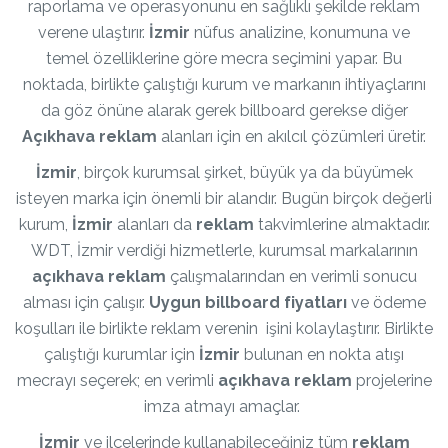
raporlama ve operasyonunu en sağlıklı şekilde reklam
verene ulaştırır.
İzmir
nüfus analizine, konumuna ve
temel özelliklerine göre mecra seçimini yapar. Bu
noktada, birlikte çalıştığı kurum ve markanın ihtiyaçlarını
da göz önüne alarak gerek billboard gerekse diğer
Açıkhava reklam
alanları için en akılcıl çözümleri üretir.
İzmir
, birçok kurumsal şirket, büyük ya da büyümek
isteyen marka için önemli bir alandır. Bugün birçok değerli
kurum,
İzmir
alanları da
reklam
takvimlerine almaktadır.
WDT, İzmir verdiği hizmetlerle, kurumsal markalarının
açıkhava reklam
çalışmalarından en verimli sonucu
alması için çalışır.
Uygun billboard fiyatları
ve ödeme
koşulları ile birlikte reklam verenin işini kolaylaştırır. Birlikte
çalıştığı kurumlar için
İzmir
bulunan en nokta atışı
mecrayı seçerek; en verimli
açıkhava reklam
projelerine
imza atmayı amaçlar.
İzmir
ve ilçelerinde kullanabileceğiniz tüm
reklam