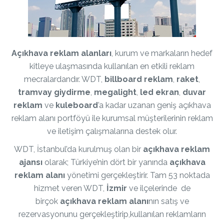
Açıkhava reklam
alanları
, kurum ve markaların hedef
kitleye ulaşmasında kullanılan en etkili reklam
mecralardandır. WDT,
billboard
reklam
,
raket
,
tramvay giydirme
,
megalight
,
led ekran
,
duvar
reklam
ve
kuleboard
’a kadar uzanan geniş açıkhava
reklam alanı portföyü ile kurumsal müşterilerinin reklam
ve iletişim çalışmalarına destek olur.
WDT, İstanbul’da kurulmuş olan bir
açıkhava
reklam
ajansı
olarak; Türkiye’nin dört bir yanında
açıkhava
reklam alanı
yönetimi gerçekleştirir. Tam 53 noktada
hizmet veren WDT,
İzmir
ve ilçelerinde de
birçok
açıkhava reklam
alanı
nın satış ve
rezervasyonunu gerçekleştirip,kullanılan reklamların