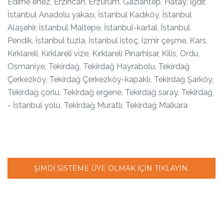
Edirne enez, Erzincan, Erzurum, Gaziantep, Hatay, Iğdır,
İstanbul Anadolu yakası, İstanbul Kadıköy, İstanbul
Alaşehir, İstanbul Maltepe, İstanbul-kartal, İstanbul
Pendik, İstanbul tuzla, İstanbul istoç, İzmir çeşme, Kars,
Kırklareli, Kırklareli vize, Kırklareli Pınarhisar, Kilis, Ordu,
Osmaniye, Tekirdağ, Tekirdağ Hayrabolu, Tekirdağ
Çerkezköy, Tekirdağ Çerkezköy-kapaklı, Tekirdağ Şarköy,
Tekirdağ çorlu, Tekirdağ ergene, Tekirdağ saray, Tekirdağ
- İstanbul yolu, Tekirdağ Muratlı, Tekirdağ Malkara
ŞIMDI SISTEME ÜYE OLMAK IÇIN TIKLAYIN.