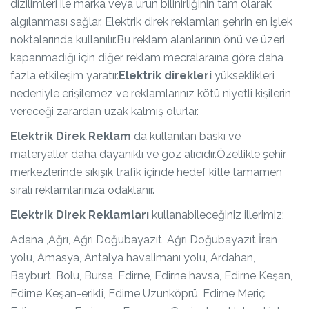
dizilimleri ile marka veya ürün bilinirliğinin tam olarak
algılanması sağlar. Elektrik direk reklamları şehrin en işlek
noktalarında kullanılır.Bu reklam alanlarının önü ve üzeri
kapanmadığı için diğer reklam mecralaraına göre daha
fazla etkileşim yaratır.
Elektrik direkleri
yükseklikleri
nedeniyle erişilemez ve reklamlarınız kötü niyetli kişilerin
vereceği zarardan uzak kalmış olurlar.
Elektrik Direk Reklam
da kullanılan baskı ve
materyaller daha dayanıklı ve göz alıcıdır.Özellikle şehir
merkezlerinde sıkışık trafik içinde hedef kitle tamamen
sıralı reklamlarınıza odaklanır.
Elektrik Direk Reklamları
kullanabileceğiniz illerimiz;
Adana ,Ağrı, Ağrı Doğubayazıt, Ağrı Doğubayazıt İran
yolu, Amasya, Antalya havalimanı yolu, Ardahan,
Bayburt, Bolu, Bursa, Edirne, Edirne havsa, Edirne Keşan,
Edirne Keşan-erikli, Edirne Uzunköprü, Edirne Meriç,